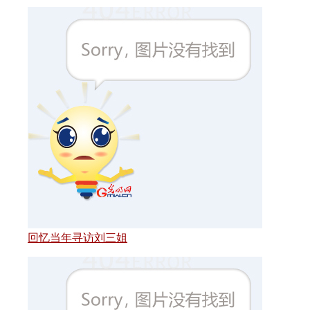
回忆当年寻访刘三姐