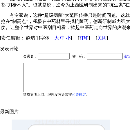
都“刀枪不入”。也就是说，迄今为止西医研制出来的“抗生素”
有专家说，这种“超级病菌”大范围传播只是时间问题。这
抢在“制高点”，积极在中药材里寻找抗菌药，创新研制威力强
仗。让整个世界对中医刮目相看，掀起中医药走向世界的热潮
[责任编辑： 赵瑞 ] [字体：
大
中
小
] [
打印
] [
关闭
]
发表评论
会员名：
密 码：
论
请您文明上网、理性发言并遵守
相关规定
。
最新图片