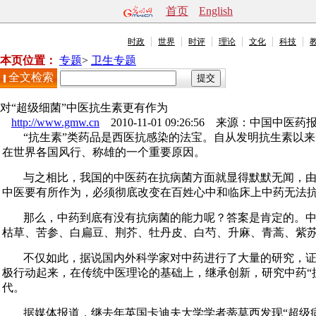
首页
English
时政
世界
时评
理论
文化
科技
本页位置：
专题
>
卫生专题
全文检索
对“超级细菌”中医抗生素更有作为
http://www.gmw.cn
2010-11-01 09:26:56 来源：
中国中医药
“抗生素”类药品是西医抗感染的法宝。自从发明抗生素以
在世界各国风行、称雄的一个重要原因。
与之相比，我国的中医药在抗病菌方面就显得默默无闻，
中医要有所作为，必须彻底改变在百姓心中和临床上中药无法
那么，中药到底有没有抗病菌的能力呢？答案是肯定的。
枯草、苦参、白扁豆、荆芥、牡丹皮、白芍、升麻、青蒿、紫
不仅如此，据说国内外科学家对中药进行了大量的研究，证
极行动起来，在传统中医理论的基础上，继承创新，研究中药“
代。
据媒体报道，继去年英国卡迪夫大学学者蒂莫西发现“超级病