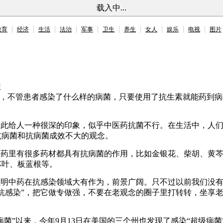
载入中...
教育
经济
生活
法治
军事
卫生
养生
女人
娱乐
电视
图片
报
来，不管患者感染了什么样的病菌，只要使用了抗生素就能药到
由此给人一种很深的印象，似乎中医药抗菌不行。在生活中，人
抗病菌和抗病菌成效不大的观念。
中药里有很多药材都具有抗病菌的作用，比如金银花、柴胡、黄
苏叶、板蓝根等。
明中药在抗感染领域大有作为，前景广阔。只不过以前我们没有
抗感染”，把它做专做强，不要在老观念的圈子里打转转，坐享老
菌”以来，今年9月13日在美国的三个州也发现了感染“超级病菌