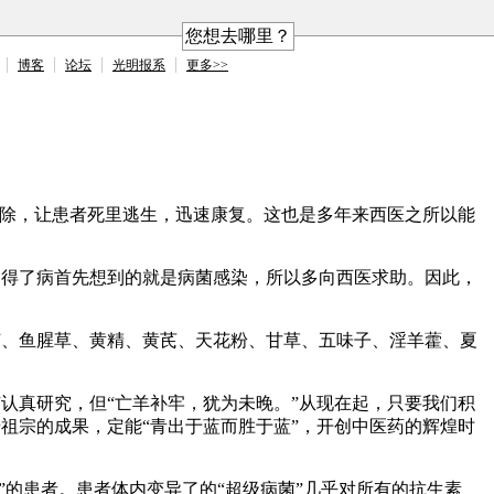
您想去哪里？
博客
论坛
光明报系
更多>>
病除，让患者死里逃生，迅速康复。这也是多年来西医之所以能
们得了病首先想到的就是病菌感染，所以多向西医求助。因此，
芩、鱼腥草、黄精、黄芪、天花粉、甘草、五味子、淫羊藿、夏
认真研究，但“亡羊补牢，犹为未晚。”从现在起，只要我们积
祖宗的成果，定能“青出于蓝而胜于蓝”，开创中医药的辉煌时
”的患者。患者体内变异了的“超级病菌”几乎对所有的抗生素