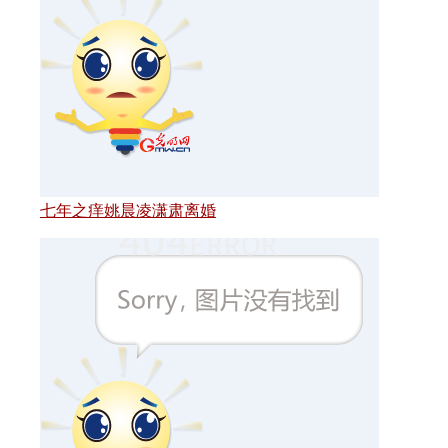
七年之痒姚晨凌潇肃离婚