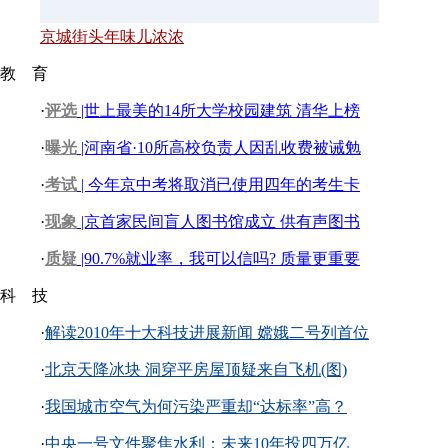
京城街头年味儿浓浓
教 育
·
评选
|世上最美的14所大学校园建筑 清华上榜
·
曝光
|河南省·10所高校负责人因乱收费被诫勉
·
考试
| 今年京中考将取消已使用四年的考生卡
·
现象
|京首家民间盲人图书馆成立 供有声图书
·
质疑
|90.7%就业率，我可以信吗? 质量更重要
科 技
·
解读2010年十大科技进展新闻 嫦娥二号列首位
·
北京天降冰块 洞穿平房屋顶疑来自飞机(图)
·
我国城市空气为何污染严重却“达标率”高？
·
中央一号文件聚焦水利：未来10年投四万亿