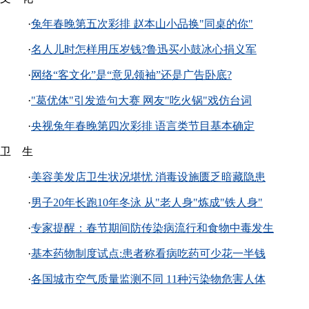
·
兔年春晚第五次彩排 赵本山小品换"同桌的你"
·
名人儿时怎样用压岁钱?鲁迅买小鼓冰心捐义军
·
网络“客文化”是“意见领袖”还是广告卧底?
·
"葛优体"引发造句大赛 网友"吃火锅"戏仿台词
·
央视兔年春晚第四次彩排 语言类节目基本确定
卫 生
·
美容美发店卫生状况堪忧 消毒设施匮乏暗藏隐患
·
男子20年长跑10年冬泳 从"老人身"炼成"铁人身"
·
专家提醒：春节期间防传染病流行和食物中毒发生
·
基本药物制度试点:患者称看病吃药可少花一半钱
·
各国城市空气质量监测不同 11种污染物危害人体