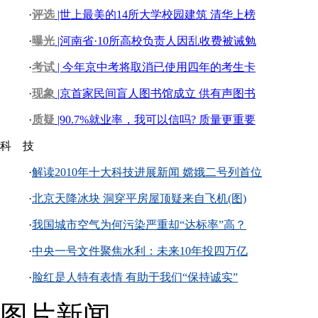
·
评选
|世上最美的14所大学校园建筑 清华上榜
·
曝光
|河南省·10所高校负责人因乱收费被诫勉
·
考试
| 今年京中考将取消已使用四年的考生卡
·
现象
|京首家民间盲人图书馆成立 供有声图书
·
质疑
|90.7%就业率，我可以信吗? 质量更重要
科 技
·
解读2010年十大科技进展新闻 嫦娥二号列首位
·
北京天降冰块 洞穿平房屋顶疑来自飞机(图)
·
我国城市空气为何污染严重却“达标率”高？
·
中央一号文件聚焦水利：未来10年投四万亿
·
脸红是人特有表情 有助于我们“保持诚实”
图片新闻