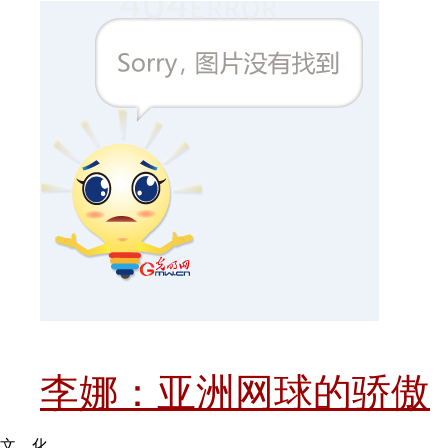
李娜：亚洲网球的骄傲
文 化