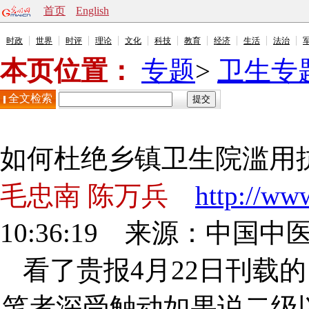
首页
English
时政
世界
时评
理论
文化
科技
教育
经济
生活
法治
本页位置：
专题
>
卫生专
全文检索
如何杜绝乡镇卫生院滥用
毛忠南 陈万兵
http://ww
10:36:19 来源：
中国中
看了贵报4月22日刊载
笔者深受触动如果说二级