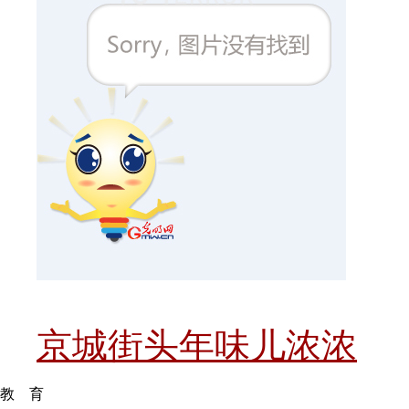
京城街头年味儿浓浓
教 育