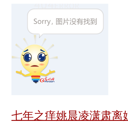
七年之痒姚晨凌潇肃离