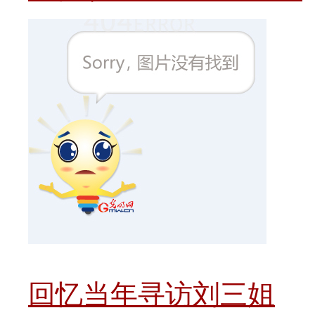
回忆当年寻访刘三姐