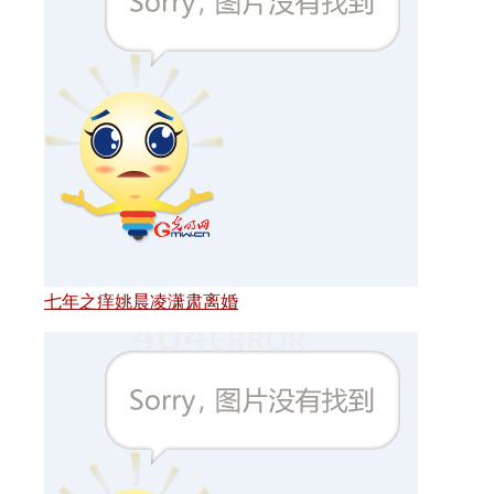
七年之痒姚晨凌潇肃离婚