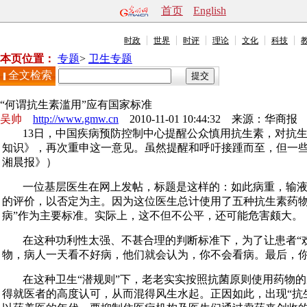
首页
English
时政
世界
时评
理论
文化
科技
本页位置：
专题
>
卫生专题
全文检索
“何谓抗生素滥用”应有国家标准
吴帅
http://www.gmw.cn
2010-11-01 10:44:32 来源：
华商报
13日，中国疾病预防控制中心提醒公众慎用抗生素，对抗生
知识》，再次重申这一意见。虽然提醒和呼吁接踵而至，但一些
湘晨报》）
一位基层医生在网上发帖，标题是这样的：如此病重，输液
的评价，以否定为主。因为这位医生总计使用了五种抗生素药物
病”作为主要标准。实际上，这不但不公平，还可能危害颇大。
在这种功利性太强、不甚合理的判断标准下，为了让患者“
物，病人一天看不好病，他们就会认为，你不会看病。最后，
在这种卫生“潜规则”下，老老实实按照抗菌原则使用药物
得就医者的高度认可，从而混得风生水起。正因如此，出现“抗