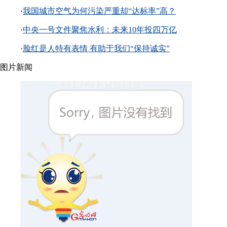
·
我国城市空气为何污染严重却“达标率”高？
·
中央一号文件聚焦水利：未来10年投四万亿
·
脸红是人特有表情 有助于我们“保持诚实”
图片新闻