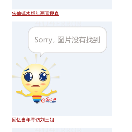
朱仙镇木版年画喜迎春
回忆当年寻访刘三姐