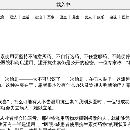
载入中...
教育
经济
生活
法治
军事
卫生
养生
女人
娱乐
电视
图片
素使用要坚持不随意买药、不自行选药、不任意服药、不随便停药
医院和药店滥用、滥开抗生素仍是公开的秘密。一位专家称：“我
一次治愈———太不可思议了！一次治愈，在病人眼里，这难道
。这种冲突在于，患者根本没有什么办法及途径去判断治疗方案
欢喜”，怎么可能有人不去滥用抗生素？我刚从医时，一位很成
你就会失去病人，难以立足。
的从业者就会吃暗亏。那些将滥用药物发挥到极致的人，就能够凭
生素有一半是滥用”、“医院8成患者使用抗生素类药物”的现状