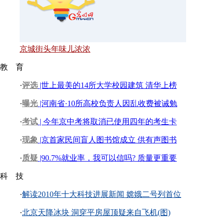
京城街头年味儿浓浓
教 育
·
评选
|世上最美的14所大学校园建筑 清华上榜
·
曝光
|河南省·10所高校负责人因乱收费被诫勉
·
考试
| 今年京中考将取消已使用四年的考生卡
·
现象
|京首家民间盲人图书馆成立 供有声图书
·
质疑
|90.7%就业率，我可以信吗? 质量更重要
科 技
·
解读2010年十大科技进展新闻 嫦娥二号列首位
·
北京天降冰块 洞穿平房屋顶疑来自飞机(图)