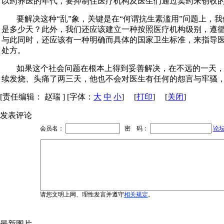
以药养医的年代，要抑制住医疗机构及医生们通过卖药来创收
要解决这种“乱”象，关键是在“何谓抗生素滥用”问题上
是多少天？此外，我们还应该建立一种按照医疗机构级别，遵
与此同时，还应该有一种明确而具体的国家卫生标准，来指导
处方。
如果这个社会问题在根本上得到妥善解决，在不远的一天
续发烧、头痛了两三天，他也不会对医生有任何的怨言与牢骚
[责任编辑： 赵瑞 ] [字体：
大
中
小
] [
打印
] [
关闭
]
发表评论
会员名：
密 码：
论
请您文明上网、理性发言并遵守
相关规定
。
最新图片