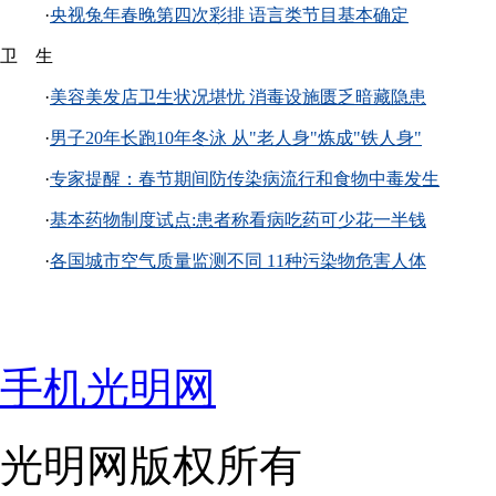
·
央视兔年春晚第四次彩排 语言类节目基本确定
卫 生
·
美容美发店卫生状况堪忧 消毒设施匮乏暗藏隐患
·
男子20年长跑10年冬泳 从"老人身"炼成"铁人身"
·
专家提醒：春节期间防传染病流行和食物中毒发生
·
基本药物制度试点:患者称看病吃药可少花一半钱
·
各国城市空气质量监测不同 11种污染物危害人体
手机光明网
光明网版权所有