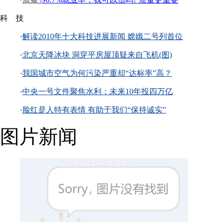
科 技
·
解读2010年十大科技进展新闻 嫦娥二号列首位
·
北京天降冰块 洞穿平房屋顶疑来自飞机(图)
·
我国城市空气为何污染严重却“达标率”高？
·
中央一号文件聚焦水利：未来10年投四万亿
·
脸红是人特有表情 有助于我们“保持诚实”
图片新闻