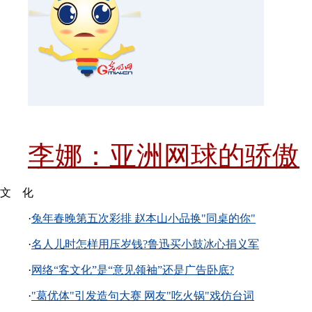
李娜：亚洲网球的骄傲
文 化
·
兔年春晚第五次彩排 赵本山小品换"同桌的你"
·
名人儿时怎样用压岁钱?鲁迅买小鼓冰心捐义军
·
网络“客文化”是“意见领袖”还是广告卧底?
·
"葛优体"引发造句大赛 网友"吃火锅"戏仿台词