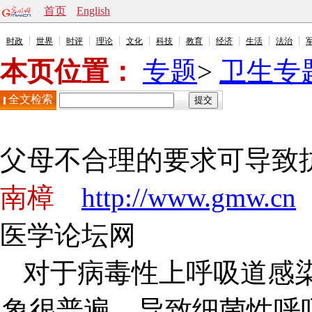
首页
English
时政
世界
时评
理论
文化
科技
教育
经济
生活
法治
本页位置：
专题
>
卫生专
全文检索
父母不合理的要求可导致
南樟
http://www.gmw.cn
医学论坛网
对于病毒性上呼吸道感
象很普遍，导致细菌性呼