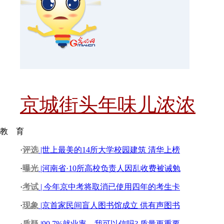
京城街头年味儿浓浓
教 育
·
评选
|世上最美的14所大学校园建筑 清华上榜
·
曝光
|河南省·10所高校负责人因乱收费被诫勉
·
考试
| 今年京中考将取消已使用四年的考生卡
·
现象
|京首家民间盲人图书馆成立 供有声图书
·
质疑
|90.7%就业率，我可以信吗? 质量更重要