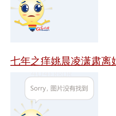
七年之痒姚晨凌潇肃离