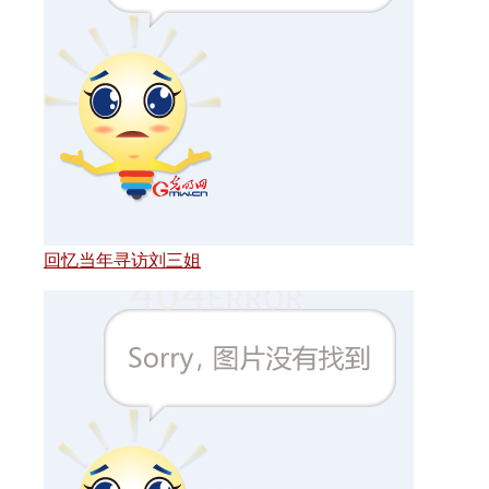
回忆当年寻访刘三姐