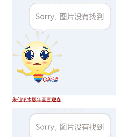
朱仙镇木版年画喜迎春