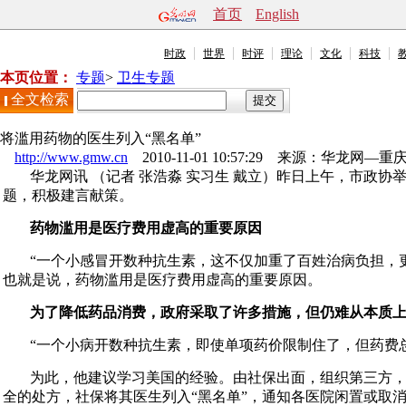
首页
English
时政
世界
时评
理论
文化
科技
本页位置：
专题
>
卫生专题
全文检索
将滥用药物的医生列入“黑名单”
http://www.gmw.cn
2010-11-01 10:57:29 来源：
华龙网—重
华龙网讯 （记者 张浩淼 实习生 戴立）昨日上午，市政
题，积极建言献策。
药物滥用是医疗费用虚高的重要原因
“一个小感冒开数种抗生素，这不仅加重了百姓治病负担，
也就是说，药物滥用是医疗费用虚高的重要原因。
为了降低药品消费，政府采取了许多措施，但仍难从本质
“一个小病开数种抗生素，即使单项药价限制住了，但药费
为此，他建议学习美国的经验。由社保出面，组织第三方
全的处方，社保将其医生列入“黑名单”，通知各医院闲置或取