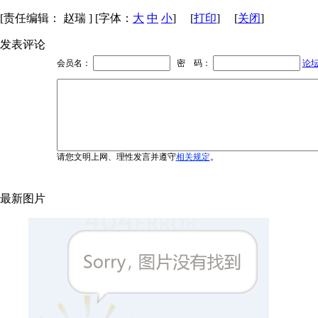
[责任编辑： 赵瑞 ] [字体：
大
中
小
] [
打印
] [
关闭
]
发表评论
会员名：
密 码：
论
请您文明上网、理性发言并遵守
相关规定
。
最新图片