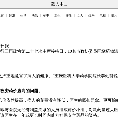
载入中...
教育
经济
生活
法治
军事
卫生
养生
女人
娱乐
电视
图片
庆日报
协举行三届政协第二十七次主席接待日，10名市政协委员围绕药
更严重地危害了病人的健康。”重庆医科大学药学院院长李勤耕说
上改变药价虚高的问题。
总价依然提高，病人的花费没有降低，医生的回扣照拿。更可怕
，即与医院无经济利益关系的人员组成评价小组，对耗药量过大
消该医生在一年或更长时间内处方社保支付药品的资格。