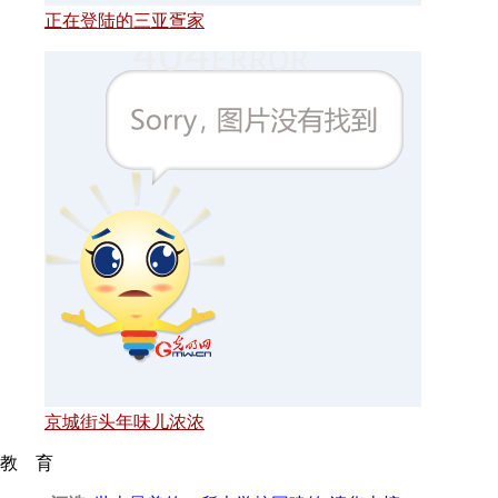
正在登陆的三亚疍家
京城街头年味儿浓浓
教 育