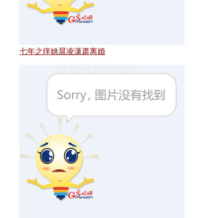
七年之痒姚晨凌潇肃离婚