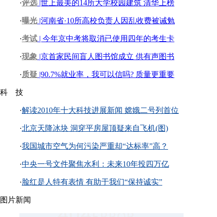
·
评选
|世上最美的14所大学校园建筑 清华上榜
·
曝光
|河南省·10所高校负责人因乱收费被诫勉
·
考试
| 今年京中考将取消已使用四年的考生卡
·
现象
|京首家民间盲人图书馆成立 供有声图书
·
质疑
|90.7%就业率，我可以信吗? 质量更重要
科 技
·
解读2010年十大科技进展新闻 嫦娥二号列首位
·
北京天降冰块 洞穿平房屋顶疑来自飞机(图)
·
我国城市空气为何污染严重却“达标率”高？
·
中央一号文件聚焦水利：未来10年投四万亿
·
脸红是人特有表情 有助于我们“保持诚实”
图片新闻