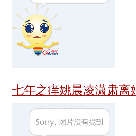
七年之痒姚晨凌潇肃离