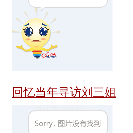
回忆当年寻访刘三姐