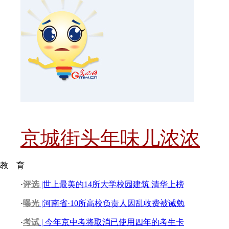
京城街头年味儿浓浓
教 育
·
评选
|世上最美的14所大学校园建筑 清华上榜
·
曝光
|河南省·10所高校负责人因乱收费被诫勉
·
考试
| 今年京中考将取消已使用四年的考生卡