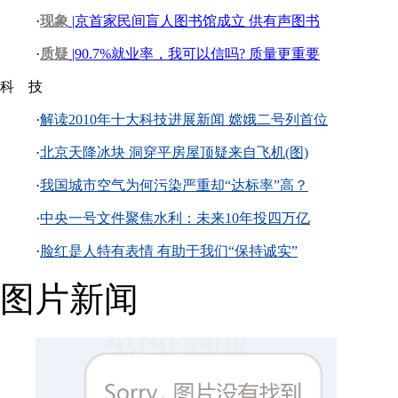
·
现象
|京首家民间盲人图书馆成立 供有声图书
·
质疑
|90.7%就业率，我可以信吗? 质量更重要
科 技
·
解读2010年十大科技进展新闻 嫦娥二号列首位
·
北京天降冰块 洞穿平房屋顶疑来自飞机(图)
·
我国城市空气为何污染严重却“达标率”高？
·
中央一号文件聚焦水利：未来10年投四万亿
·
脸红是人特有表情 有助于我们“保持诚实”
图片新闻