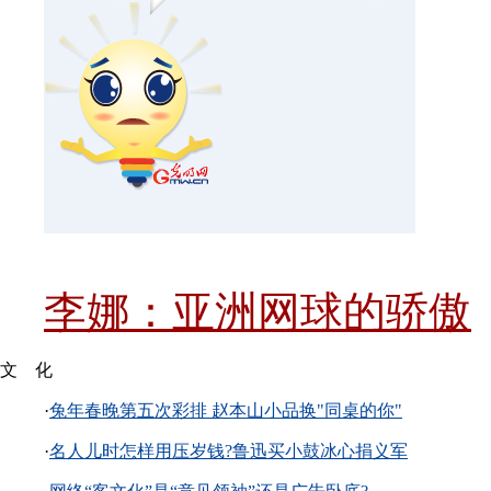
李娜：亚洲网球的骄傲
文 化
·
兔年春晚第五次彩排 赵本山小品换"同桌的你"
·
名人儿时怎样用压岁钱?鲁迅买小鼓冰心捐义军