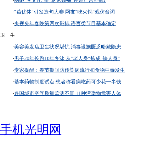
·
网络“客文化”是“意见领袖”还是广告卧底?
·
"葛优体"引发造句大赛 网友"吃火锅"戏仿台词
·
央视兔年春晚第四次彩排 语言类节目基本确定
卫 生
·
美容美发店卫生状况堪忧 消毒设施匮乏暗藏隐患
·
男子20年长跑10年冬泳 从"老人身"炼成"铁人身"
·
专家提醒：春节期间防传染病流行和食物中毒发生
·
基本药物制度试点:患者称看病吃药可少花一半钱
·
各国城市空气质量监测不同 11种污染物危害人体
手机光明网