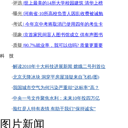
·
评选
|世上最美的14所大学校园建筑 清华上榜
·
曝光
|河南省·10所高校负责人因乱收费被诫勉
·
考试
| 今年京中考将取消已使用四年的考生卡
·
现象
|京首家民间盲人图书馆成立 供有声图书
·
质疑
|90.7%就业率，我可以信吗? 质量更重要
科 技
·
解读2010年十大科技进展新闻 嫦娥二号列首位
·
北京天降冰块 洞穿平房屋顶疑来自飞机(图)
·
我国城市空气为何污染严重却“达标率”高？
·
中央一号文件聚焦水利：未来10年投四万亿
·
脸红是人特有表情 有助于我们“保持诚实”
图片新闻