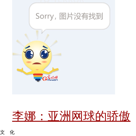
李娜：亚洲网球的骄傲
文 化