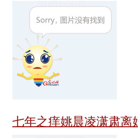
七年之痒姚晨凌潇肃离