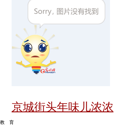
京城街头年味儿浓浓
教 育