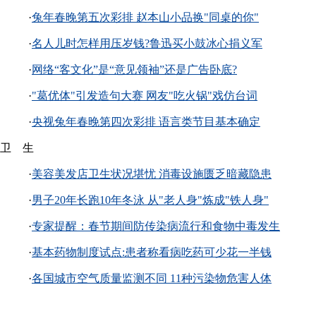
·
兔年春晚第五次彩排 赵本山小品换"同桌的你"
·
名人儿时怎样用压岁钱?鲁迅买小鼓冰心捐义军
·
网络“客文化”是“意见领袖”还是广告卧底?
·
"葛优体"引发造句大赛 网友"吃火锅"戏仿台词
·
央视兔年春晚第四次彩排 语言类节目基本确定
卫 生
·
美容美发店卫生状况堪忧 消毒设施匮乏暗藏隐患
·
男子20年长跑10年冬泳 从"老人身"炼成"铁人身"
·
专家提醒：春节期间防传染病流行和食物中毒发生
·
基本药物制度试点:患者称看病吃药可少花一半钱
·
各国城市空气质量监测不同 11种污染物危害人体