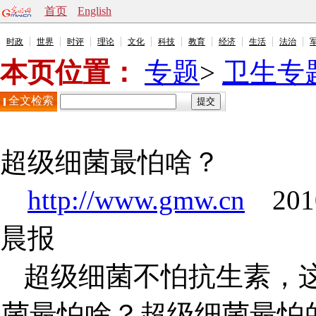
首页
English
时政
世界
时评
理论
文化
科技
教育
经济
生活
法治
本页位置：
专题
>
卫生专
全文检索
超级细菌最怕啥？
http://www.gmw.cn
2010
晨报
超级细菌不怕抗生素，
菌最怕啥？超级细菌最怕