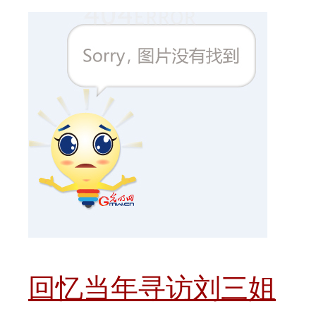
回忆当年寻访刘三姐