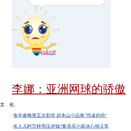
李娜：亚洲网球的骄傲
文 化
·
兔年春晚第五次彩排 赵本山小品换"同桌的你"
·
名人儿时怎样用压岁钱?鲁迅买小鼓冰心捐义军