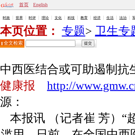
首页
English
时政
世界
时评
理论
文化
科技
教育
经济
生活
法治
本页位置：
专题
>
卫生专
全文检索
中西医结合或可助遏制抗
健康报
http://www.gmw.c
源：
本报讯 （记者崔 芳）
滥用。日前，在全国中西