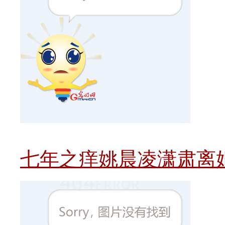
七年之痒姚晨凌潇肃离