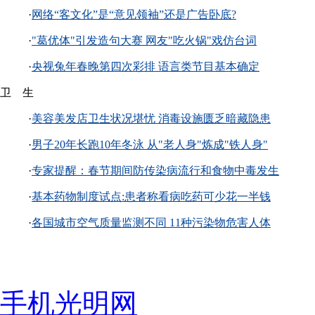
·
网络“客文化”是“意见领袖”还是广告卧底?
·
"葛优体"引发造句大赛 网友"吃火锅"戏仿台词
·
央视兔年春晚第四次彩排 语言类节目基本确定
卫 生
·
美容美发店卫生状况堪忧 消毒设施匮乏暗藏隐患
·
男子20年长跑10年冬泳 从"老人身"炼成"铁人身"
·
专家提醒：春节期间防传染病流行和食物中毒发生
·
基本药物制度试点:患者称看病吃药可少花一半钱
·
各国城市空气质量监测不同 11种污染物危害人体
手机光明网