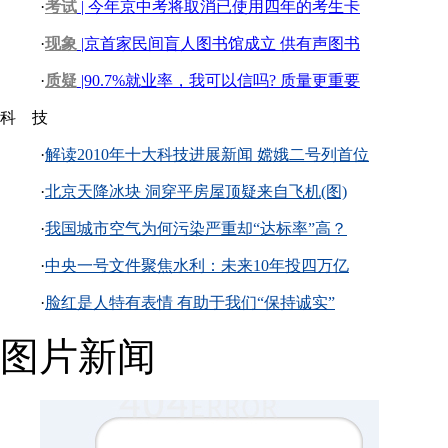
·
考试
| 今年京中考将取消已使用四年的考生卡
·
现象
|京首家民间盲人图书馆成立 供有声图书
·
质疑
|90.7%就业率，我可以信吗? 质量更重要
科 技
·
解读2010年十大科技进展新闻 嫦娥二号列首位
·
北京天降冰块 洞穿平房屋顶疑来自飞机(图)
·
我国城市空气为何污染严重却“达标率”高？
·
中央一号文件聚焦水利：未来10年投四万亿
·
脸红是人特有表情 有助于我们“保持诚实”
图片新闻