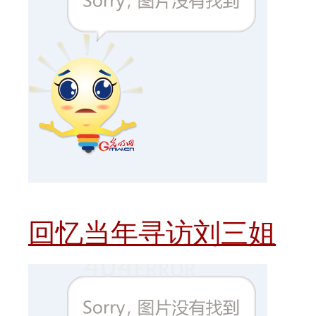
回忆当年寻访刘三姐