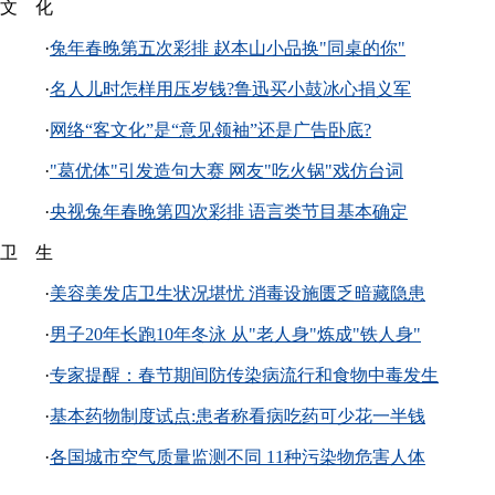
文 化
·
兔年春晚第五次彩排 赵本山小品换"同桌的你"
·
名人儿时怎样用压岁钱?鲁迅买小鼓冰心捐义军
·
网络“客文化”是“意见领袖”还是广告卧底?
·
"葛优体"引发造句大赛 网友"吃火锅"戏仿台词
·
央视兔年春晚第四次彩排 语言类节目基本确定
卫 生
·
美容美发店卫生状况堪忧 消毒设施匮乏暗藏隐患
·
男子20年长跑10年冬泳 从"老人身"炼成"铁人身"
·
专家提醒：春节期间防传染病流行和食物中毒发生
·
基本药物制度试点:患者称看病吃药可少花一半钱
·
各国城市空气质量监测不同 11种污染物危害人体