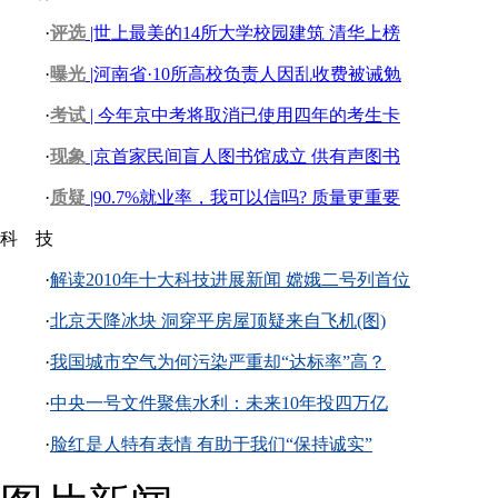
·
评选
|世上最美的14所大学校园建筑 清华上榜
·
曝光
|河南省·10所高校负责人因乱收费被诫勉
·
考试
| 今年京中考将取消已使用四年的考生卡
·
现象
|京首家民间盲人图书馆成立 供有声图书
·
质疑
|90.7%就业率，我可以信吗? 质量更重要
科 技
·
解读2010年十大科技进展新闻 嫦娥二号列首位
·
北京天降冰块 洞穿平房屋顶疑来自飞机(图)
·
我国城市空气为何污染严重却“达标率”高？
·
中央一号文件聚焦水利：未来10年投四万亿
·
脸红是人特有表情 有助于我们“保持诚实”