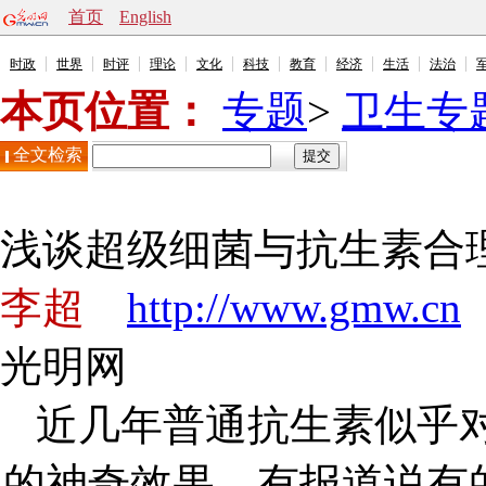
首页
English
时政
世界
时评
理论
文化
科技
教育
经济
生活
法治
本页位置：
专题
>
卫生专
全文检索
浅谈超级细菌与抗生素合
李超
http://www.gmw.cn
光明网
近几年普通抗生素似乎
的神奇效果，有报道说有