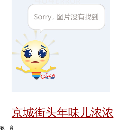
京城街头年味儿浓浓
教 育