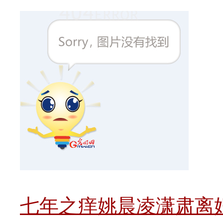
七年之痒姚晨凌潇肃离