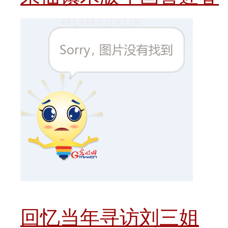
回忆当年寻访刘三姐