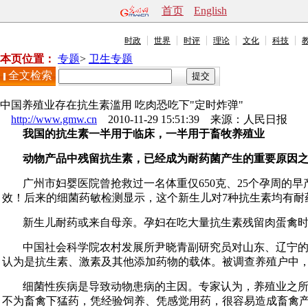
首页
English
时政
世界
时评
理论
文化
科技
本页位置：
专题
>
卫生专题
全文检索
中国养殖业存在抗生素滥用 吃肉恐吃下"定时炸弹"
http://www.gmw.cn
2010-11-29 15:51:39 来源：
人民日报
我国的抗生素一半用于临床，一半用于畜牧养殖业
动物产品中残留抗生素，已经成为耐药菌产生的重要原因
广州市妇婴医院曾抢救过一名体重仅650克、25个孕周的
效！后来的细菌药敏检测显示，这个新生儿对7种抗生素均有耐
新生儿耐药或来自母亲。孕妇在吃大量抗生素残留肉蛋禽
中国社会科学院农村发展所尹晓青副研究员对山东、辽宁
认为是抗生素、激素及其他添加药物的载体。被调查养殖户中，
细菌性疾病是导致动物患病的主因。专家认为，养殖业之
不为畜禽下猛药，凭经验饲养、凭感觉用药，很容易造成畜禽