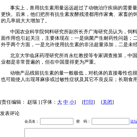
事实上，兽用抗生素用量远远超过了动物治疗疾病的需要量
更快。后来，他们把所有抗生素发酵残渣都用作家禽、家畜的
的几率就大大增加了。
中国农业科学院饲料研究所副所长齐广海研究员认为，饲
面作用也引起关注，主要体现在：一是病菌产生耐药性问题；
外乎两个方面，一是允许使用抗生素的非法超量添加，二是未
北京大学临床药理研究所肖永红教授等专家调查推算，中国每
业都是非常普遍的，但在中国显得更为严重。
动物产品残留抗生素的量一般极低，对机体的直接毒性也很
也可能使人出现荨麻疹或过敏性症状及其它不良反应；长期食用
[责任编辑： 赵瑞 ] [字体：
大
中
小
] [
打印
] [
关闭
]
发表评论
会员名：
密 码：
论