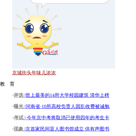
京城街头年味儿浓浓
教 育
·
评选
|世上最美的14所大学校园建筑 清华上榜
·
曝光
|河南省·10所高校负责人因乱收费被诫勉
·
考试
| 今年京中考将取消已使用四年的考生卡
·
现象
|京首家民间盲人图书馆成立 供有声图书