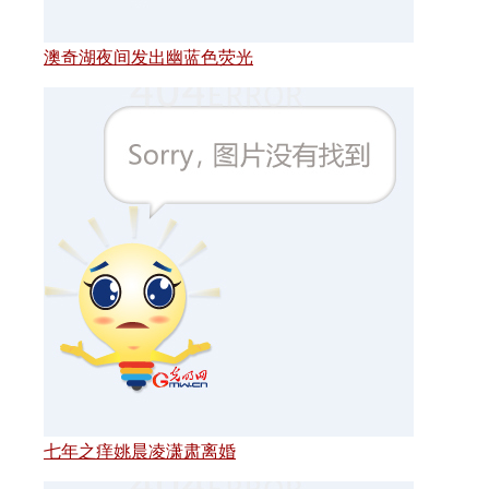
澳奇湖夜间发出幽蓝色荧光
七年之痒姚晨凌潇肃离婚