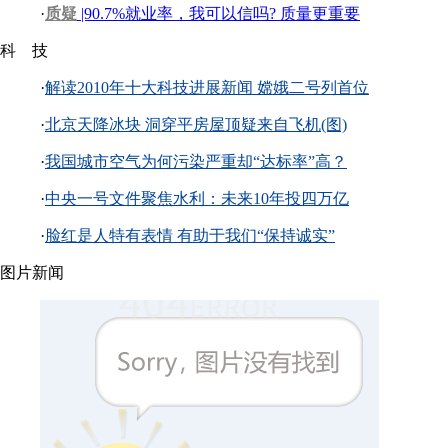
·
质疑
|90.7%就业率，我可以信吗? 质量更重要
科 技
·
解读2010年十大科技进展新闻 嫦娥二号列首位
·
北京天降冰块 洞穿平房屋顶疑来自飞机(图)
·
我国城市空气为何污染严重却“达标率”高？
·
中央一号文件聚焦水利：未来10年投四万亿
·
脸红是人特有表情 有助于我们“保持诚实”
图片新闻