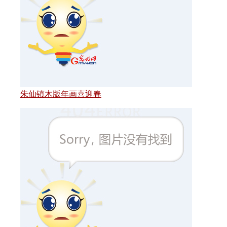
朱仙镇木版年画喜迎春