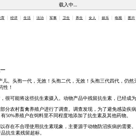
载入中...
教育
经济
生活
法治
军事
卫生
养生
女人
娱乐
电视
图片
之一
早产儿。头孢一代，无效！头孢二代，无效！头孢三代四代，仍然
药性！
时，很可能将这些抗生素摄入。动物产品中残留抗生素，已经成
的部分农村畜禽养殖户进行了调查。调查发现，为了避免感染疾
有50%养殖户在饲料里不同程度地添加了抗生素及其他药物。
所以存在不合理使用抗生素现象，主要源于动物防沼疾病的需要
产品抗生素残留超标。