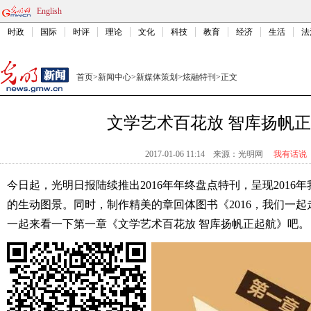
English
时政
国际
时评
理论
文化
科技
教育
经济
生活
法
首页
>
新闻中心
>
新媒体策划
>
炫融特刊
>
正文
文学艺术百花放 智库扬帆
2017-01-06 11:14
来源：
光明网
我有话说
今日起，光明日报陆续推出2016年年终盘点特刊，呈现2016
的生动图景。同时，制作精美的章回体图书《2016，我们一
一起来看一下第一章《文学艺术百花放 智库扬帆正起航》吧。