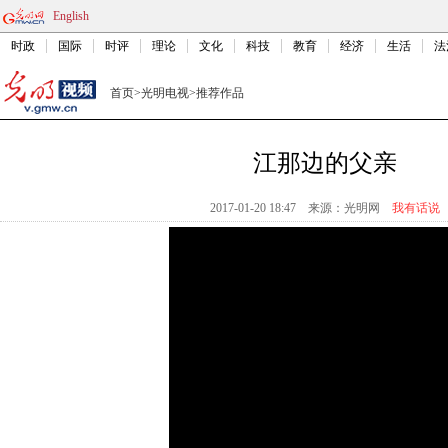
English
时政
国际
时评
理论
文化
科技
教育
经济
生活
法
首页
>
光明电视
>
推荐作品
江那边的父亲
2017-01-20 18:47
来源：
光明网
我有话说