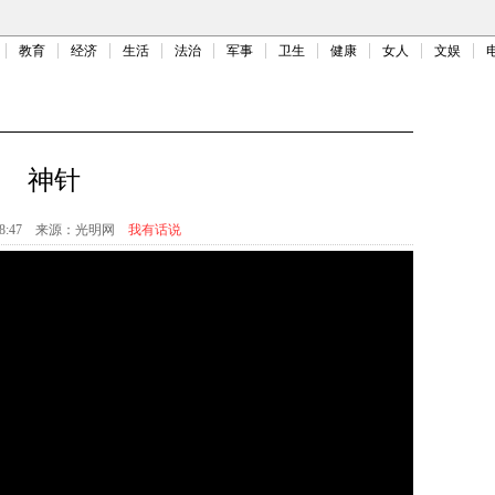
教育
经济
生活
法治
军事
卫生
健康
女人
文娱
神针
8:47
来源：
光明网
我有话说