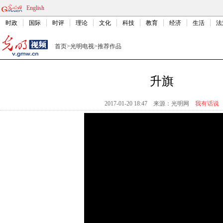
English
时政
国际
时评
理论
文化
科技
教育
经济
生活
法
首页
>
光明电视
>
推荐作品
升旗
2017-01-20 18:47
来源：
光明网
我有话说