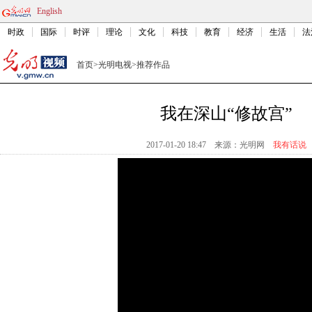
English
时政
国际
时评
理论
文化
科技
教育
经济
生活
法
首页
>
光明电视
>
推荐作品
我在深山“修故宫”
2017-01-20 18:47
来源：
光明网
我有话说