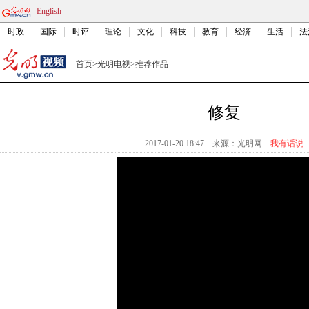
English
时政
国际
时评
理论
文化
科技
教育
经济
生活
法
首页
>
光明电视
>
推荐作品
修复
2017-01-20 18:47
来源：
光明网
我有话说