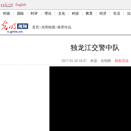
English
时政
国际
时评
理论
文化
科技
教育
经济
生活
法
首页
>
光明电视
>
推荐作品
独龙江交警中队
2017-01-20 18:47
来源：
光明网
我有话说