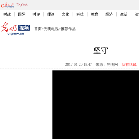
English
时政
国际
时评
理论
文化
科技
教育
经济
生活
法
首页
>
光明电视
>
推荐作品
坚守
2017-01-20 18:47
来源：
光明网
我有话说