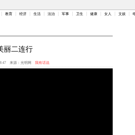
教育
经济
生活
法治
军事
卫生
健康
女人
文娱
美丽二连行
8:47
来源：
光明网
我有话说