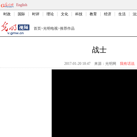
English
时政
国际
时评
理论
文化
科技
教育
经济
生活
法
首页
>
光明电视
>
推荐作品
战士
2017-01-20 18:47
来源：
光明网
我有话说