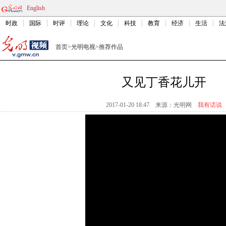
English
时政
国际
时评
理论
文化
科技
教育
经济
生活
法
首页
>
光明电视
>
推荐作品
又见丁香花儿开
2017-01-20 18:47
来源：
光明网
我有话说