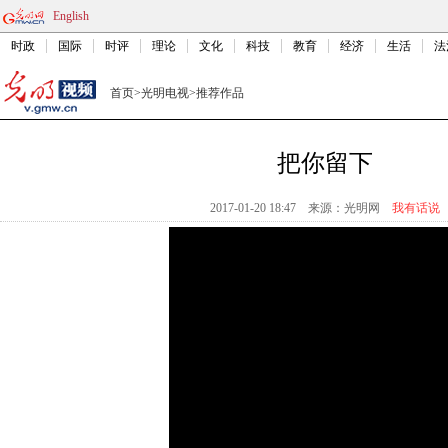
English
时政
国际
时评
理论
文化
科技
教育
经济
生活
法
首页
>
光明电视
>
推荐作品
把你留下
2017-01-20 18:47
来源：
光明网
我有话说