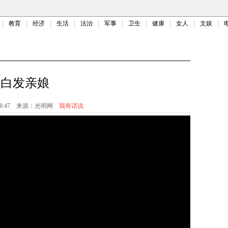
教育
经济
生活
法治
军事
卫生
健康
女人
文娱
白发亲娘
8:47
来源：
光明网
我有话说