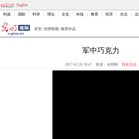
English
时政
国际
时评
理论
文化
科技
教育
经济
生活
法
首页
>
光明电视
>
推荐作品
军中巧克力
2017-01-20 18:47
来源：
光明网
我有话说