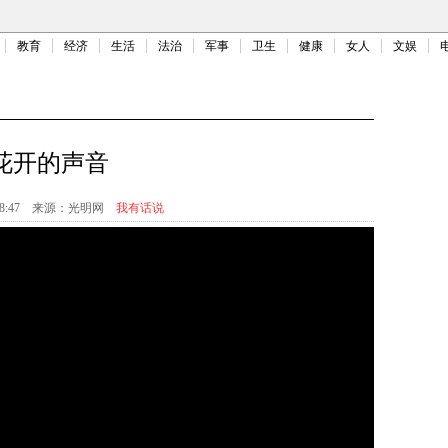
教育
经济
生活
法治
军事
卫生
健康
女人
文娱
花开的声音
8:47
来源：
光明网
我有话说