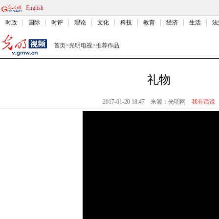
English
时政
国际
时评
理论
文化
科技
教育
经济
生活
法
首页
>
光明电视
>
推荐作品
礼物
2017-01-20 18:47
来源：
光明网
我有话说