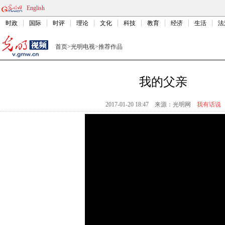
English
时政
国际
时评
理论
文化
科技
教育
经济
生活
法
首页
>
光明电视
>
推荐作品
我的父亲
2017-01-20 18:47
来源：
光明网
我有话说