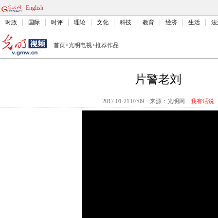
English
时政
国际
时评
理论
文化
科技
教育
经济
生活
法
首页
>
光明电视
>
推荐作品
片警老刘
2017-01-21 07:09
来源：
光明网
我有话说