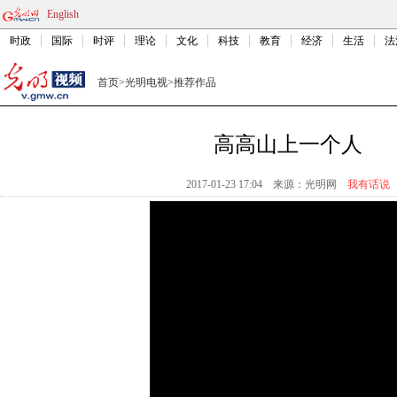
English
时政
国际
时评
理论
文化
科技
教育
经济
生活
法
首页
>
光明电视
>
推荐作品
高高山上一个人
2017-01-23 17:04
来源：
光明网
我有话说