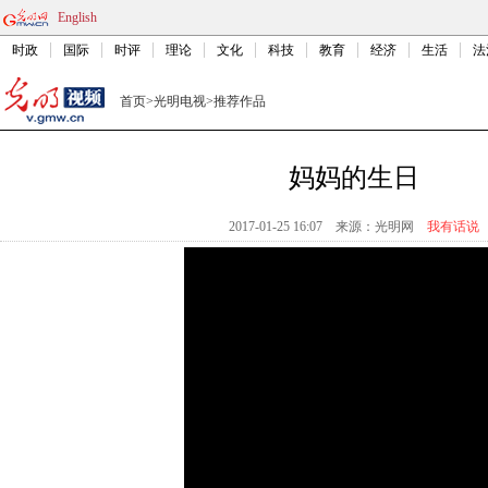
English
时政
国际
时评
理论
文化
科技
教育
经济
生活
法
首页
>
光明电视
>
推荐作品
妈妈的生日
2017-01-25 16:07
来源：
光明网
我有话说