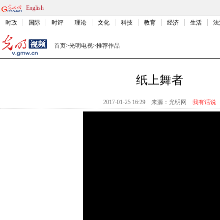
English
时政
国际
时评
理论
文化
科技
教育
经济
生活
法
首页
>
光明电视
>
推荐作品
纸上舞者
2017-01-25 16:29
来源：
光明网
我有话说