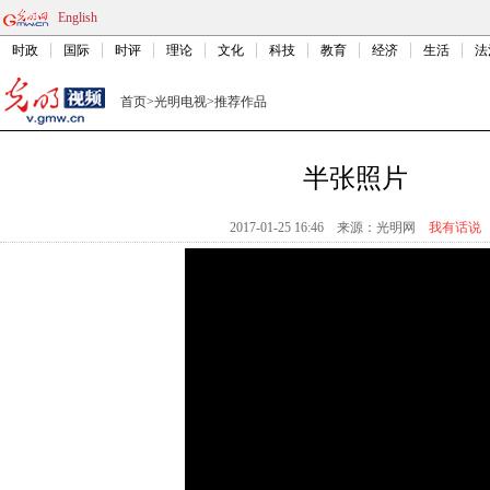
English
时政
国际
时评
理论
文化
科技
教育
经济
生活
法
首页
>
光明电视
>
推荐作品
半张照片
2017-01-25 16:46
来源：
光明网
我有话说