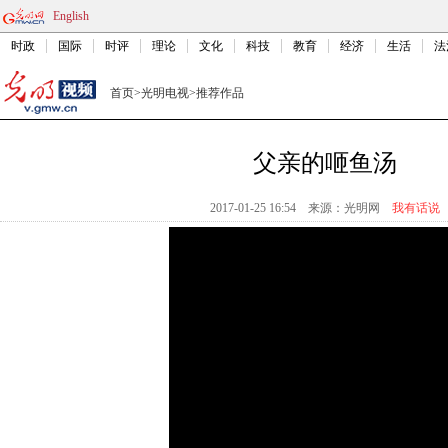
English
时政
国际
时评
理论
文化
科技
教育
经济
生活
法
首页
>
光明电视
>
推荐作品
父亲的咂鱼汤
2017-01-25 16:54
来源：
光明网
我有话说