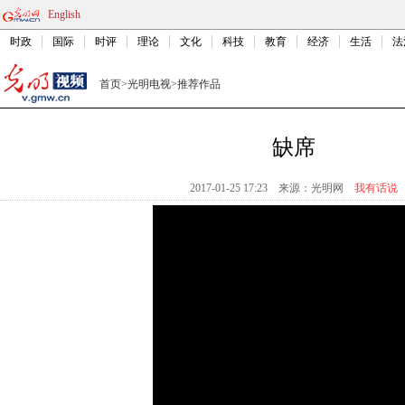
English
时政
国际
时评
理论
文化
科技
教育
经济
生活
法
首页
>
光明电视
>
推荐作品
缺席
2017-01-25 17:23
来源：
光明网
我有话说