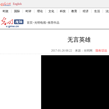
English
时政
国际
时评
理论
文化
科技
教育
经济
生活
法
首页
>
光明电视
>
推荐作品
无言英雄
2017-01-26 08:22
来源：
光明网
我有话说