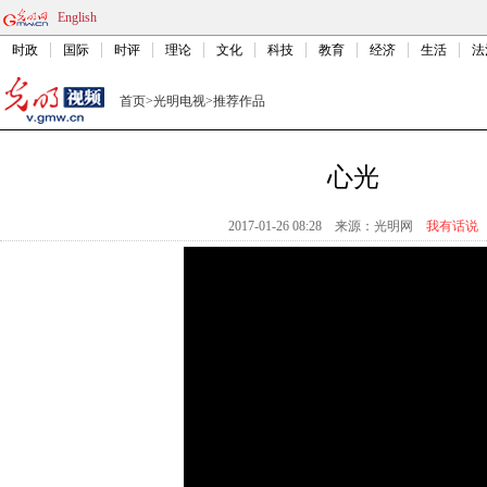
English
时政
国际
时评
理论
文化
科技
教育
经济
生活
法
首页
>
光明电视
>
推荐作品
心光
2017-01-26 08:28
来源：
光明网
我有话说