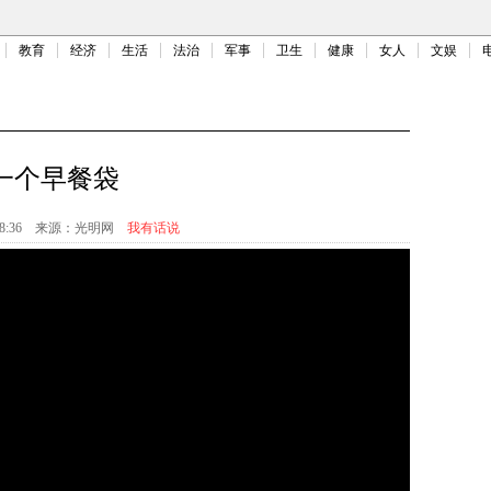
教育
经济
生活
法治
军事
卫生
健康
女人
文娱
一个早餐袋
8:36
来源：
光明网
我有话说