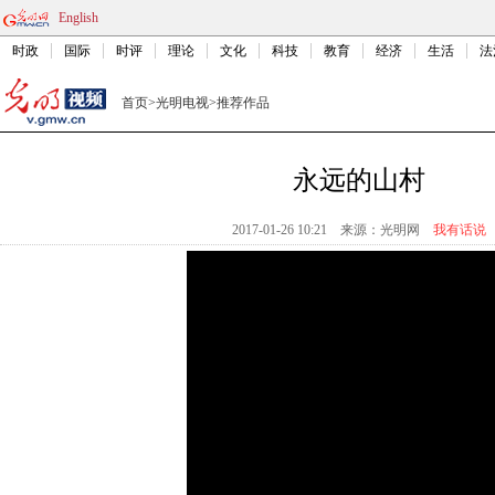
English
时政
国际
时评
理论
文化
科技
教育
经济
生活
法
首页
>
光明电视
>
推荐作品
永远的山村
2017-01-26 10:21
来源：
光明网
我有话说