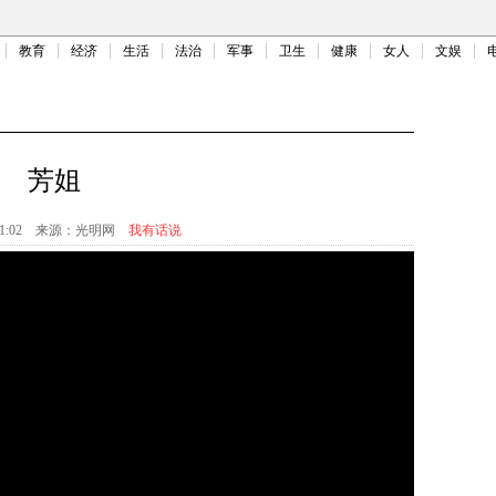
教育
经济
生活
法治
军事
卫生
健康
女人
文娱
芳姐
1:02
来源：
光明网
我有话说