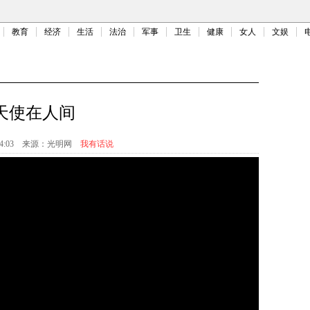
教育
经济
生活
法治
军事
卫生
健康
女人
文娱
天使在人间
4:03
来源：
光明网
我有话说