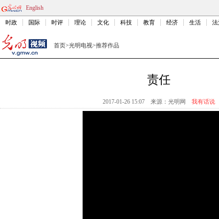
English
时政
国际
时评
理论
文化
科技
教育
经济
生活
法
首页
>
光明电视
>
推荐作品
责任
2017-01-26 15:07
来源：
光明网
我有话说