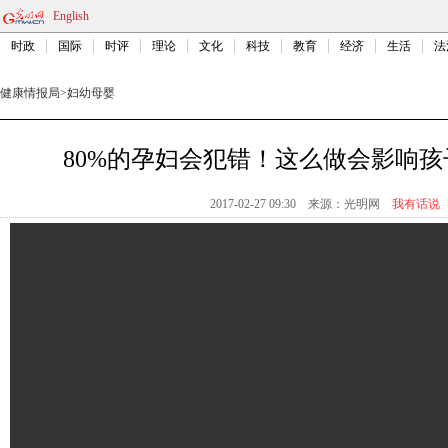
English
时政
国际
时评
理论
文化
科技
教育
经济
生活
法
健康情报局
>
妇幼母婴
80%的孕妇会犯错！这么做会影响
2017-02-27 09:30
来源：
光明网
我有话说