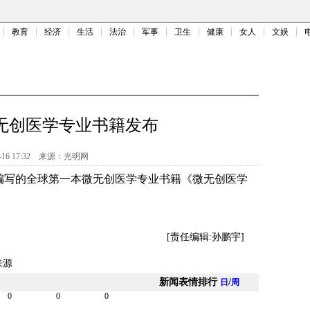
教育
经济
生活
法治
军事
卫生
健康
女人
文娱
无创医学专业书籍发布
-16 17:32
来源：
光明网
成果编写的全球第一本微无创医学专业书籍《微无创医学
[责任编辑:孙鹏宇]
来源
新闻表情排行
/
日
周
0
0
0