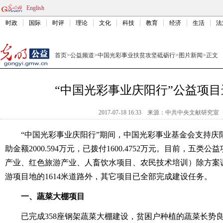
English
时政
国际
时评
理论
文化
科技
教育
经济
生活
法
首页
>
公益频道
>
中国光彩事业扶贫攻坚砥砺行
>
图片新闻
>
正文
“中国光彩事业庆阳行”公益项
2017-07-18 16:33
来源：
中共中央文献研究室
“中国光彩事业庆阳行”期间，中国光彩事业基金会支持庆
助金额2000.594万元，已拨付1600.4752万元。目前，五
产业、红色旅游产业、人畜饮水项目、农民技术培训）除方案
游项目地的1614米道路外，其它项目已全部完成建设任务。
一、蔬菜大棚项目
已完成358座钢架蔬菜大棚建设，贫困户种植的蔬菜长势良