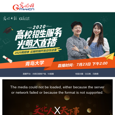
时政
|
国际
|
时评
|
理论
|
文化
|
科技
|
教育
|
经济
|
生活
|
法治
|
更多+
This
is
a
The media could not be loaded, either because the server
modal
window.
or network failed or because the format is not supported.