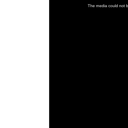
is
a
The media could not be
modal
window.