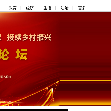
|
教育
|
经济
|
生活
|
法治
|
更多+