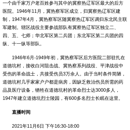
一个由千家万户老百姓参与其中的冀察热辽军区最大的后方
医院。1946年11月，冀热察军区成立，归冀察热辽军区建
制，1947年4月，冀热察军区随冀察热辽军区调归东北民主联
军建制。辖区战役主要参战部队有冀察热辽军区独立二、
四、五、七师；华北军区第二兵团；东北军区第二兵团的四
纵、十一纵等部队。
1946年6月-1949年初，冀热察军区后方医院二部驻扎在
道德坑村，接收白河阻击战、冀热察系列战役、平津战役中
受伤的革命战士，共接受伤员3万余人。由于当时条件简陋，
道德坑村几乎家家户户都是病房，因缺乏救治伤员所需的药
品及医疗设备，牺牲在道德坑村的革命烈士达3000多人，
1947年建立道德坑烈士陵园，有600多名烈士长眠在这里。
直播时间
2021年11月6日 下午16:30-18:00