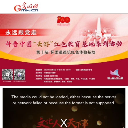
时政
|
国际
|
时评
|
理论
|
文化
|
科技
|
教育
|
经济
|
生活
|
法治
|
更多+
This
is
a
The media could not be loaded, either because the server
modal
window.
or network failed or because the format is not supported.