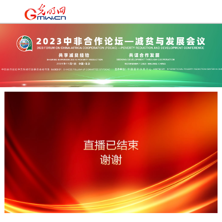
时政
|
国际
|
时评
|
理论
|
文化
|
科技
|
教育
|
经济
|
生活
|
法治
|
更多+