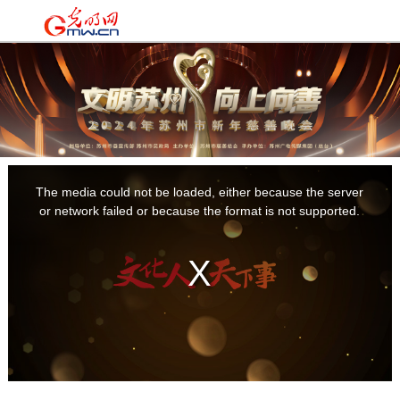
时政
|
国际
|
时评
|
理论
|
文化
|
科技
|
教育
|
经济
|
生活
|
法治
|
更多+
This
is
a
The media could not be loaded, either because the server
modal
window.
or network failed or because the format is not supported.