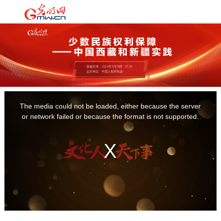
时政
|
国际
|
时评
|
理论
|
文化
|
科技
|
教育
|
经济
|
生活
|
法治
|
更多+
This
is
a
The media could not be loaded, either because the server
modal
window.
or network failed or because the format is not supported.